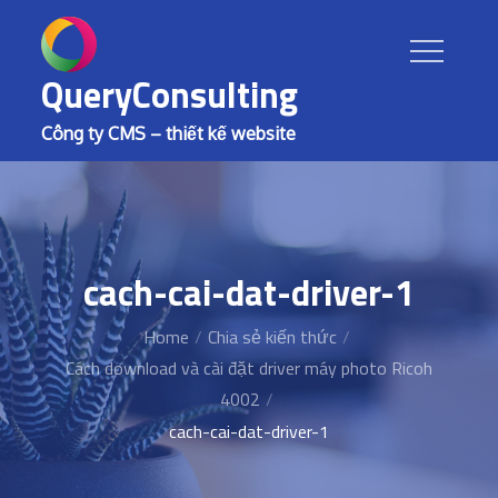
Skip
to
content
QueryConsulting
Công ty CMS – thiết kế website
cach-cai-dat-driver-1
Home
Chia sẻ kiến thức
Cách download và cài đặt driver máy photo Ricoh
4002
cach-cai-dat-driver-1