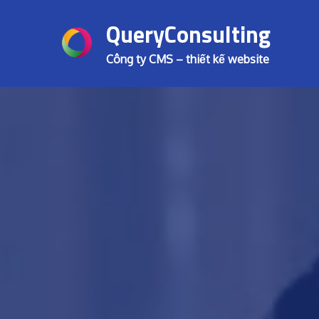
Skip
QueryConsulting
to
content
Công ty CMS – thiết kế website