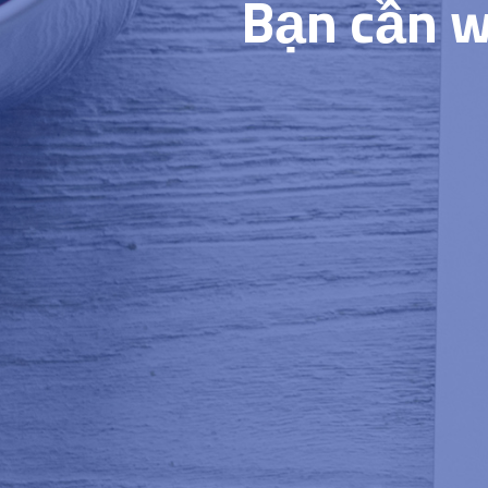
Bạn cần w