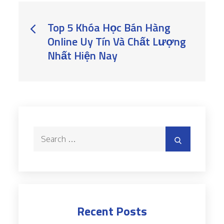
Post
Top 5 Khóa Học Bán Hàng
Online Uy Tín Và Chất Lượng
navigation
Nhất Hiện Nay
Search
Search
for:
Recent Posts