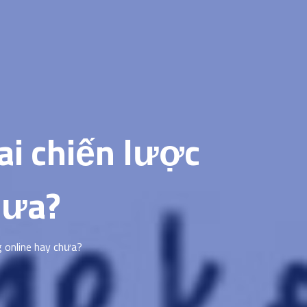
ai chiến lược
hưa?
g online hay chưa?