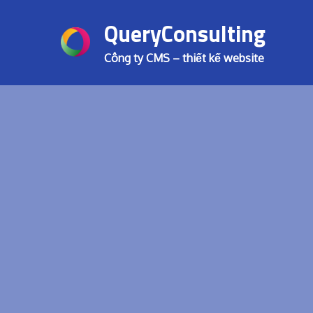
Skip
QueryConsulting
to
content
Công ty CMS – thiết kế website