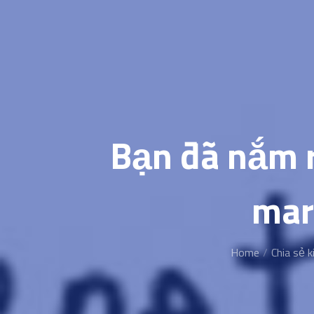
Bạn đã nắm r
mar
Home
Chia sẻ k