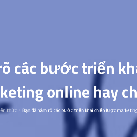
õ các bước triển kh
keting online hay c
iến thức
Bạn đã nắm rõ các bước triển khai chiến lược marketin