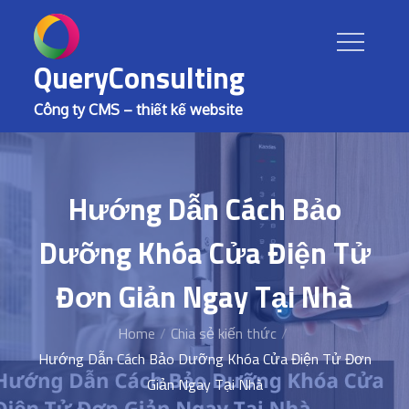
Skip
to
content
QueryConsulting
Công ty CMS – thiết kế website
Hướng Dẫn Cách Bảo
Dưỡng Khóa Cửa Điện Tử
Đơn Giản Ngay Tại Nhà
Home
Chia sẻ kiến thức
Hướng Dẫn Cách Bảo Dưỡng Khóa Cửa Điện Tử Đơn
Giản Ngay Tại Nhà