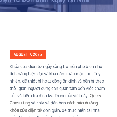
Home
Chia sẻ kiến thức
Hướng Dẫn Cách Bảo Dưỡng Khóa Cửa Điện Tử Đơn Giản Ngay
Tại Nhà
Posted
AUGUST 7, 2025
on
Khóa cửa điện tử ngày càng trở nên phổ biến nhờ
tính năng hiện đại và khả năng bảo mật cao. Tuy
nhiên, để thiết bị hoạt động ổn định và bền bỉ theo
thời gian, người dùng cần quan tâm đến việc chăm
sóc và kiểm tra định kỳ. Trong bài viết này,
Query
Consulting
sẽ chia sẻ đến bạn
cách bảo dưỡng
khóa cửa điện tử
đơn giản, dễ thực hiện tại nhà