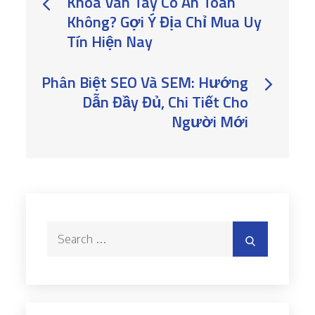
Post
Khóa Vân Tay Có An Toàn
Không? Gợi Ý Địa Chỉ Mua Uy
navigation
Tín Hiện Nay
Phân Biệt SEO Và SEM: Hướng
Dẫn Đầy Đủ, Chi Tiết Cho
Người Mới
Search
Search
for: