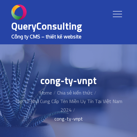
Skip
to
content
QueryConsulting
Công ty CMS – thiết kế website
cong-ty-vnpt
Home
Chia sẻ kiến thức
Top 10 Nhà Cung Cấp Tên Miền Uy Tín Tại Việt Nam
2024
cong-ty-vnpt