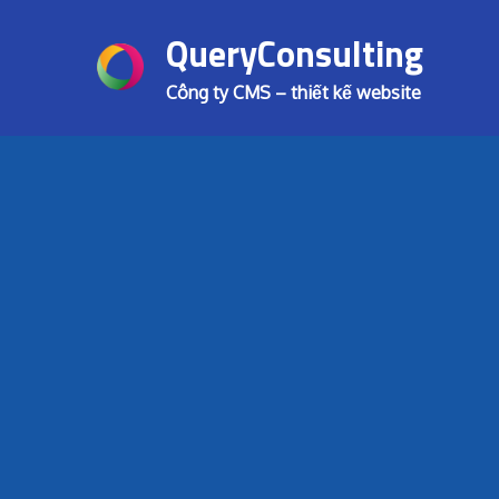
Skip
QueryConsulting
to
content
Công ty CMS – thiết kế website