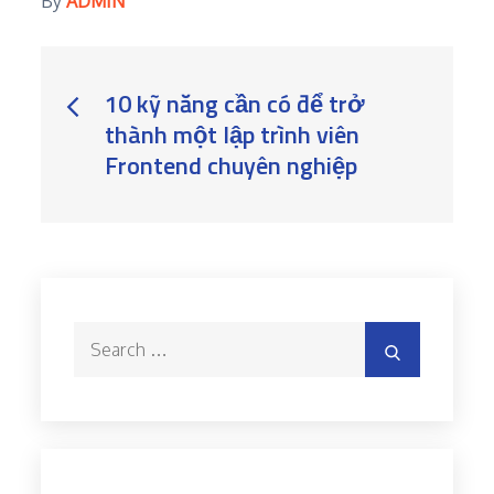
By
ADMIN
Post
10 kỹ năng cần có để trở
thành một lập trình viên
navigation
Frontend chuyên nghiệp
Search
Search
for: