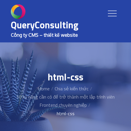
Skip
to
content
QueryConsulting
Công ty CMS – thiết kế website
html-css
Home
Chia sẻ kiến thức
10 kỹ năng cần có để trở thành một lập trình viên
Frontend chuyên nghiệp
html-css