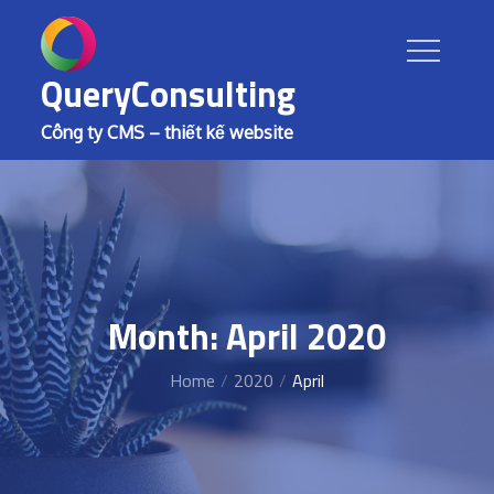
Skip
to
content
QueryConsulting
Công ty CMS – thiết kế website
Month: April 2020
Home
2020
April