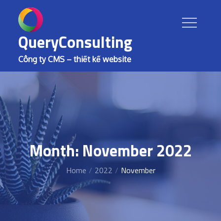
Skip
to
content
QueryConsulting
Công ty CMS – thiết kế website
Month: November 2022
Home
2022
November