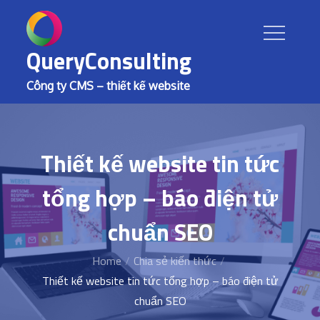
Skip
to
content
QueryConsulting
Công ty CMS – thiết kế website
Thiết kế website tin tức
tổng hợp – báo điện tử
chuẩn SEO
Home
Chia sẻ kiến thức
Thiết kế website tin tức tổng hợp – báo điện tử
chuẩn SEO