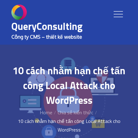
Skip
to
content
QueryConsulting
Công ty CMS – thiết kế website
10 cách nhằm hạn chế tấn
công Local Attack cho
WordPress
Home
Chia sẻ kiến thức
10 cách nhằm hạn chế tấn công Local Attack cho
WordPress