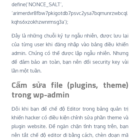
define(‘NONCE_SALT’,
‘arimerdvr8fbw7pkigotdb7psvc2ysa7bqrnunrzwbcql
kqhs6xzokhzwnrmsg3a’);
Đây là những chuỗi ký tự ngẫu nhiên, được lưu lại
của từng user khi đăng nhập vào bảng điều khiển
admin. Chúng có thể được lập ngẫu nhiên. Nhưng
để đảm bảo an toàn, bạn nên đổi security key vài
lần một tuần.
Cấm sửa file (plugins, theme)
trong wp-admin
Đôi khi bạn để chế độ Editor trong bảng quản trị
khiến hacker có điều kiện chỉnh sửa phần theme và
plugin website. Để ngăn chặn tình trạng trên, bạn
nên tắt chế độ editor đi bằng cách, chèn đoạn mã