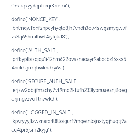
0xxnqxyydqpfurqr3znsoi’);
define(‘NONCE_KEY’,
‘bhlrnqwfoxfzhpcyhyqlo8jh7vhdh3ov4swgsmygwvf
zx8q65hmilhwt4iylgkd8’);
define(‘AUTH_SALT’,
‘prfbyplbizqiqu1i42hm622ovsznaoayr9abxcbz15xks5
4nnkhguzqhwkndzy6v’);
define(‘SECURE_AUTH_SALT’,
‘erjzw2objjfmachy7vt9mq2ktufh2331ypnuaeanjl1oeg
orjrngvzvcrftnywkd’);
define(‘LOGGED_IN_SALT’,
‘kpvryyyj1zwznarx4l8lloigurf9mqetnlojnxtygjhuqtj9a
cq4lpr5jsm2kyjg’);