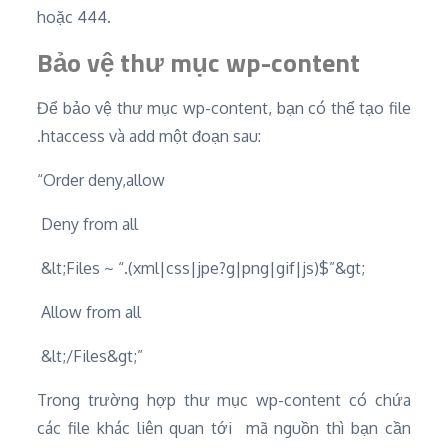
hoặc 444.
Bảo vệ thư mục wp-content
Để bảo vệ thư mục wp-content, bạn có thể tạo file
.htaccess và add một đoạn sau:
“Order deny,allow
Deny from all
&lt;Files ~ “.(xml|css|jpe?g|png|gif|js)$”&gt;
Allow from all
&lt;/Files&gt;”
Trong trường hợp thư mục wp-content có chứa
các file khác liên quan tới mã nguồn thì bạn cần