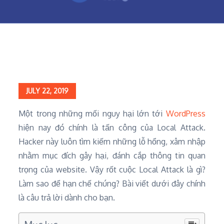
Home
Chia sẻ kiến thức
10 cách nhằm hạn chế tấn công Local Attack cho WordPress
Posted
JULY 22, 2019
on
Một trong những mối nguy hại lớn tới
WordPress
hiện nay đó chính là tấn công của Local Attack.
Hacker này luôn tìm kiếm những lỗ hổng, xâm nhập
nhằm mục đích gây hại, đánh cắp thông tin quan
trọng của website. Vậy rốt cuộc Local Attack là gì?
Làm sao để hạn chế chúng? Bài viết dưới đây chính
là câu trả lời dành cho bạn.