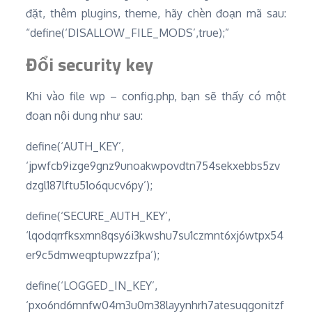
đặt, thêm plugins, theme, hãy chèn đoạn mã sau:
“define(‘DISALLOW_FILE_MODS’,true);”
Đổi security key
Khi vào file wp – config.php, bạn sẽ thấy có một
đoạn nội dung như sau:
define(‘AUTH_KEY’,
‘jpwfcb9izge9gnz9unoakwpovdtn754sekxebbs5zv
dzgl187lftu51o6qucv6py’);
define(‘SECURE_AUTH_KEY’,
‘lqodqrrfksxmn8qsy6i3kwshu7su1czmnt6xj6wtpx54
er9c5dmweqptupwzzfpa’);
define(‘LOGGED_IN_KEY’,
‘pxo6nd6mnfw04m3u0m38layynhrh7atesuqgonitzf