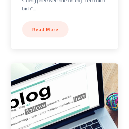
sướng phết! Nếu như những “cựu chiến
binh”…
Read More