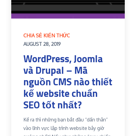
CHIA SẺ KIẾN THỨC
Posted
AUGUST 28, 2019
on
WordPress, Joomla
và Drupal – Mã
nguồn CMS nào thiết
kế website chuẩn
SEO tốt nhất?
Kể ra thì những bạn bắt đầu “dấn thân”
vào lĩnh vực lập trình website bây giờ